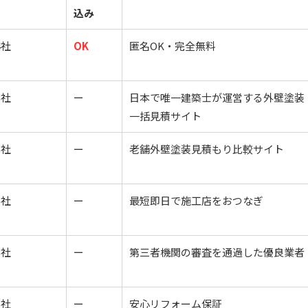
込み
4社
OK
匿名OK・完全無料
3社
ー
日本で唯一建築士が運営する外壁塗装
一括見積サイト
3社
ー
老舗外壁塗装見積もり比較サイト
5社
ー
最短即日で施工店をおつなぎ
3社
ー
第三者機関の審査を通過した優良業者
5社
ー
安心リフォーム保証